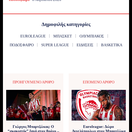
Δημοφιλής κατηγορίες
EUROLEAGUE
ΜΠΆΣΚΕΤ
ΟΛΥΜΠΙΑΚΌΣ
ΠΟΔΌΣΦΑΙΡΟ
SUPER LEAGUE
ΕΙΔΉΣΕΙΣ
BASKETIKA
ΠΡΟΗΓΟΎΜΕΝΟ ΆΡΘΡΟ
ΕΠΌΜΕΝΟ ΆΡΘΡΟ
Γιώργος Μπαρτζώκας: Ο
Euroleague: Δώρο
“σκακιστής” ξανά στον θρόνο –
Αγγελόπουλων στον Μπαρτζώκα