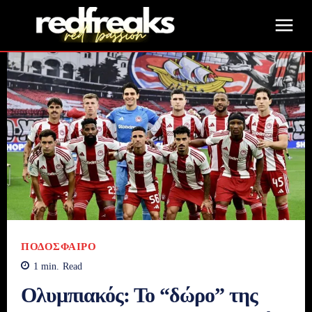
ΠΟΔΌΣΦΑΙΡΟ
1
min.
Read
Ολυμπιακός: Το “δώρο” της