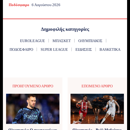
Ποδόσφαιρο
6 Αυγούστου 2026
Δημοφιλής κατηγορίες
EUROLEAGUE
ΜΠΆΣΚΕΤ
ΟΛΥΜΠΙΑΚΌΣ
ΠΟΔΌΣΦΑΙΡΟ
SUPER LEAGUE
ΕΙΔΉΣΕΙΣ
BASKETIKA
ΠΡΟΗΓΟΎΜΕΝΟ ΆΡΘΡΟ
ΕΠΌΜΕΝΟ ΆΡΘΡΟ
Ολυμπιακός: Ο συναγερμός με
Ολυμπιακός – Ρεάλ Μαδρίτης: