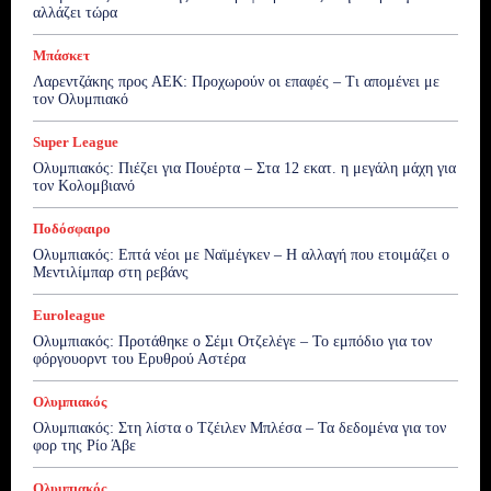
αλλάζει τώρα
Μπάσκετ
Λαρεντζάκης προς ΑΕΚ: Προχωρούν οι επαφές – Τι απομένει με
τον Ολυμπιακό
Super League
Ολυμπιακός: Πιέζει για Πουέρτα – Στα 12 εκατ. η μεγάλη μάχη για
τον Κολομβιανό
Ποδόσφαιρο
Ολυμπιακός: Επτά νέοι με Ναϊμέγκεν – Η αλλαγή που ετοιμάζει ο
Μεντιλίμπαρ στη ρεβάνς
Euroleague
Ολυμπιακός: Προτάθηκε ο Σέμι Οτζελέγε – Το εμπόδιο για τον
φόργουορντ του Ερυθρού Αστέρα
Ολυμπιακός
Ολυμπιακός: Στη λίστα ο Τζέιλεν Μπλέσα – Τα δεδομένα για τον
φορ της Ρίο Άβε
Ολυμπιακός