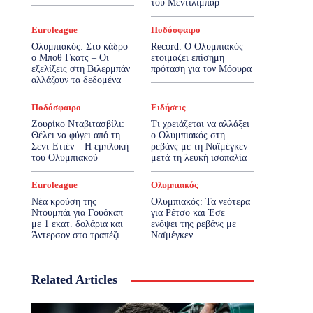
του Μεντιλίμπαρ
Euroleague
Ποδόσφαιρο
Ολυμπιακός: Στο κάδρο
Record: Ο Ολυμπιακός
ο Μποθ Γκατς – Οι
ετοιμάζει επίσημη
εξελίξεις στη Βιλερμπάν
πρόταση για τον Μόουρα
αλλάζουν τα δεδομένα
Ποδόσφαιρο
Ειδήσεις
Ζουρίκο Νταβιτασβίλι:
Τι χρειάζεται να αλλάξει
Θέλει να φύγει από τη
ο Ολυμπιακός στη
Σεντ Ετιέν – Η εμπλοκή
ρεβάνς με τη Ναϊμέγκεν
του Ολυμπιακού
μετά τη λευκή ισοπαλία
Euroleague
Ολυμπιακός
Νέα κρούση της
Ολυμπιακός: Τα νεότερα
Ντουμπάι για Γουόκαπ
για Ρέτσο και Έσε
με 1 εκατ. δολάρια και
ενόψει της ρεβάνς με
Άντερσον στο τραπέζι
Ναϊμέγκεν
Related Articles