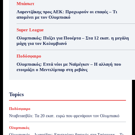
Μπάσκετ
Λαρεντζάκης προς ΑΕΚ: Προχωρούν οι επαφές – Τι
απομένει με τον Ολυμπιακό
Super League
Ολυμπιακός: Πιέζει για Πουέρτα – Στα 12 εκατ. η μεγάλη
μάχη για τον Κολομβιανό
Ποδόσφαιρο
Ολυμπιακός: Επτά νέοι με Ναϊμέγκεν – Η αλλαγή που
ετοιμάζει ο Μεντιλίμπαρ στη ρεβάνς
Topics
Ποδόσφαιρο
Νταβιτασβίλι: Τα 20 εκατ. ευρώ που φρενάρουν τον Ολυμπιακό
Ολυμπιακός
Ολυμπιακός – Ιωαννίδης: Επιστρέφει βασικός στη Σπόρτινγκ – Τι