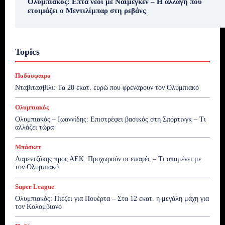
Ολυμπιακός: Επτά νέοι με Ναϊμέγκεν – Η αλλαγή που
ετοιμάζει ο Μεντιλίμπαρ στη ρεβάνς
Topics
Ποδόσφαιρο
Νταβιτασβίλι: Τα 20 εκατ. ευρώ που φρενάρουν τον Ολυμπιακό
Ολυμπιακός
Ολυμπιακός – Ιωαννίδης: Επιστρέφει βασικός στη Σπόρτινγκ – Τι
αλλάζει τώρα
Μπάσκετ
Λαρεντζάκης προς ΑΕΚ: Προχωρούν οι επαφές – Τι απομένει με
τον Ολυμπιακό
Super League
Ολυμπιακός: Πιέζει για Πουέρτα – Στα 12 εκατ. η μεγάλη μάχη για
τον Κολομβιανό