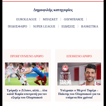
Δημοφιλής κατηγορίες
EUROLEAGUE
ΜΠΆΣΚΕΤ
ΟΛΥΜΠΙΑΚΌΣ
ΠΟΔΌΣΦΑΙΡΟ
SUPER LEAGUE
ΕΙΔΉΣΕΙΣ
BASKETIKA
ΠΡΟΗΓΟΎΜΕΝΟ ΆΡΘΡΟ
ΕΠΌΜΕΝΟ ΆΡΘΡΟ
Τρόμαξε ο Ζέλσον, αλλά… όλα
Υπέγραψε ο Μεχντί Ταρέμι –
καλά! Καμία υποτροπή για τον
Παίκτης του Ολυμπιακού για τα
εξτρέμ του Ολυμπιακού
επόμενα δύο χρόνια!