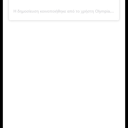
Η δημοσίευση κοινοποιήθηκε από το χρήστη Olympiacos Piraeus (@olympiacossfp)