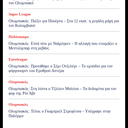
τον Ολυμπιακό
Super League
Ολυμπιακός: Πιέζει για Πουέρτα – Στα 12 εκατ. η μεγάλη μάχη για
τον Κολομβιανό
Ποδόσφαιρο
Ολυμπιακός: Επτά νέοι με Ναϊμέγκεν – Η αλλαγή που ετοιμάζει ο
Μεντιλίμπαρ στη ρεβάνς
Euroleague
Ολυμπιακός: Προτάθηκε ο Σέμι Οτζελέγε – Το εμπόδιο για τον
φόργουορντ του Ερυθρού Αστέρα
Ολυμπιακός
Ολυμπιακός: Στη λίστα ο Τζέιλεν Μπλέσα – Τα δεδομένα για τον
φορ της Ρίο Άβε
Ολυμπιακός
Ολυμπιακός: Τέλος ο Γκαμπριέλ Στρεφέτσα – Υπέγραψε στην
Παλέρμο