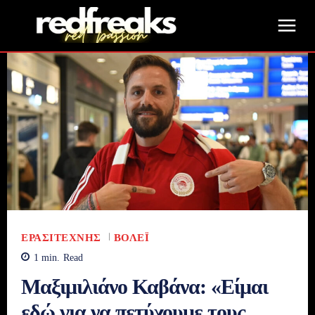
ΕΡΑΣΙΤΈΧΝΗΣ
ΒΌΛΕΪ
1
min.
Read
Μαξιμιλιάνο Καβάνα: «Είμαι
εδώ για να πετύχουμε τους