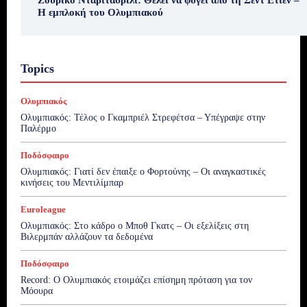
Ζουρίκο Νταβιτασβίλι: Θέλει να φύγει από τη Σεντ Ετιέν –
Η εμπλοκή του Ολυμπιακού
Topics
Ολυμπιακός
Ολυμπιακός: Τέλος ο Γκαμπριέλ Στρεφέτσα – Υπέγραψε στην
Παλέρμο
Ποδόσφαιρο
Ολυμπιακός: Γιατί δεν έπαιξε ο Φορτούνης – Οι αναγκαστικές
κινήσεις του Μεντιλίμπαρ
Euroleague
Ολυμπιακός: Στο κάδρο ο Μποθ Γκατς – Οι εξελίξεις στη
Βιλερμπάν αλλάζουν τα δεδομένα
Ποδόσφαιρο
Record: Ο Ολυμπιακός ετοιμάζει επίσημη πρόταση για τον
Μόουρα