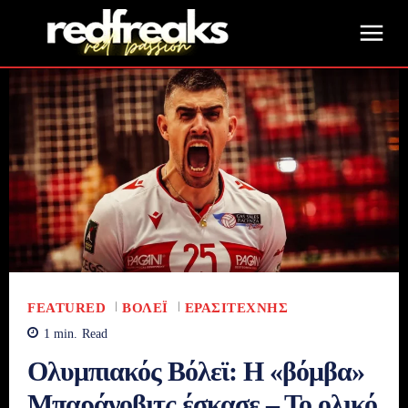
FEATURED
ΒΌΛΕΪ
ΕΡΑΣΙΤΈΧΝΗΣ
1
min.
Read
Ολυμπιακός Βόλεϊ: Η «βόμβα»
Μπαράνοβιτς έσκασε – Το ολικό