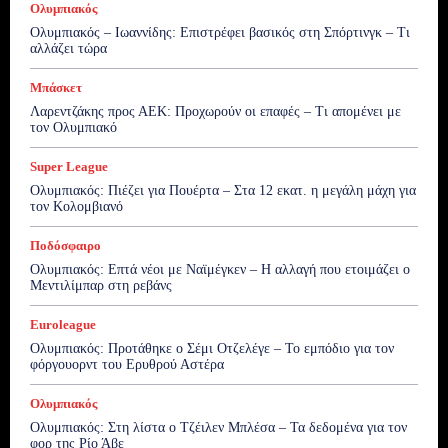
Ολυμπιακός
Ολυμπιακός – Ιωαννίδης: Επιστρέφει βασικός στη Σπόρτινγκ – Τι
αλλάζει τώρα
Μπάσκετ
Λαρεντζάκης προς ΑΕΚ: Προχωρούν οι επαφές – Τι απομένει με
τον Ολυμπιακό
Super League
Ολυμπιακός: Πιέζει για Πουέρτα – Στα 12 εκατ. η μεγάλη μάχη για
τον Κολομβιανό
Ποδόσφαιρο
Ολυμπιακός: Επτά νέοι με Ναϊμέγκεν – Η αλλαγή που ετοιμάζει ο
Μεντιλίμπαρ στη ρεβάνς
Euroleague
Ολυμπιακός: Προτάθηκε ο Σέμι Οτζελέγε – Το εμπόδιο για τον
φόργουορντ του Ερυθρού Αστέρα
Ολυμπιακός
Ολυμπιακός: Στη λίστα ο Τζέιλεν Μπλέσα – Τα δεδομένα για τον
φορ της Ρίο Άβε