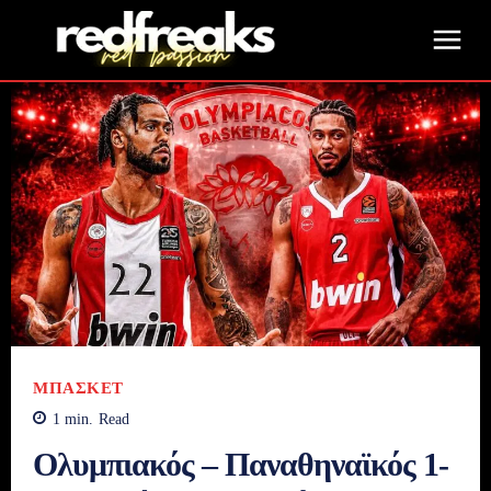
ΜΠΆΣΚΕΤ
1
min.
Read
Ολυμπιακός – Παναθηναϊκός 1-