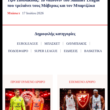
Τζον Πουλακίδας: Το «κανόνι» του Summer League
που τρελαίνει τους Μάβερικς και τον Μπαρτζώκα
Μπάσκετ
17 Ιουλίου 2026
Δημοφιλής κατηγορίες
EUROLEAGUE
ΜΠΆΣΚΕΤ
ΟΛΥΜΠΙΑΚΌΣ
ΠΟΔΌΣΦΑΙΡΟ
SUPER LEAGUE
ΕΙΔΉΣΕΙΣ
BASKETIKA
ΠΡΟΗΓΟΎΜΕΝΟ ΆΡΘΡΟ
ΕΠΌΜΕΝΟ ΆΡΘΡΟ