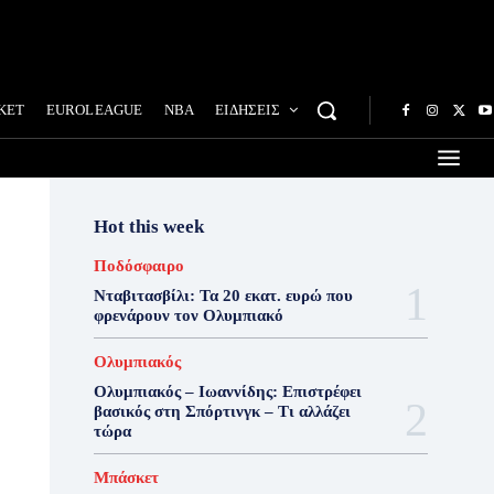
ΚΕΤ
EUROLEAGUE
NBA
ΕΙΔΗΣΕΙΣ
Hot this week
Ποδόσφαιρο
Νταβιτασβίλι: Τα 20 εκατ. ευρώ που
φρενάρουν τον Ολυμπιακό
Ολυμπιακός
Ολυμπιακός – Ιωαννίδης: Επιστρέφει
βασικός στη Σπόρτινγκ – Τι αλλάζει
τώρα
Μπάσκετ