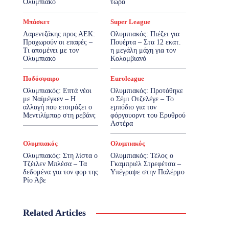
Ολυμπιακό
τώρα
Μπάσκετ
Super League
Λαρεντζάκης προς ΑΕΚ:
Ολυμπιακός: Πιέζει για
Προχωρούν οι επαφές –
Πουέρτα – Στα 12 εκατ.
Τι απομένει με τον
η μεγάλη μάχη για τον
Ολυμπιακό
Κολομβιανό
Ποδόσφαιρο
Euroleague
Ολυμπιακός: Επτά νέοι
Ολυμπιακός: Προτάθηκε
με Ναϊμέγκεν – Η
ο Σέμι Οτζελέγε – Το
αλλαγή που ετοιμάζει ο
εμπόδιο για τον
Μεντιλίμπαρ στη ρεβάνς
φόργουορντ του Ερυθρού
Αστέρα
Ολυμπιακός
Ολυμπιακός
Ολυμπιακός: Στη λίστα ο
Ολυμπιακός: Τέλος ο
Τζέιλεν Μπλέσα – Τα
Γκαμπριέλ Στρεφέτσα –
δεδομένα για τον φορ της
Υπέγραψε στην Παλέρμο
Ρίο Άβε
Related Articles