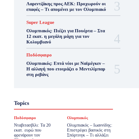
Λαρεντζάκης προς ΑΕΚ: Προχωρούν οι
επαφές – Τι απομένει με τον Ολυμπιακό
Super League
Ολυμπιακός: Πιέζει για Πουέρτα – Στα
12 εκατ. η μεγάλη μάχη για τον
Κολομβιανό
Ποδόσφαιρο
Ολυμπιακός: Επτά νέοι με Ναϊμέγκεν –
Η αλλαγή που ετοιμάζει ο Μεντιλίμπαρ
στη ρεβάνς
Topics
Ποδόσφαιρο
Ολυμπιακός
Νταβιτασβίλι: Τα 20
Ολυμπιακός – Ιωαννίδης:
εκατ. ευρώ που
Επιστρέφει βασικός στη
φρενάρουν τον
Σπόρτινγκ – Τι αλλάζει