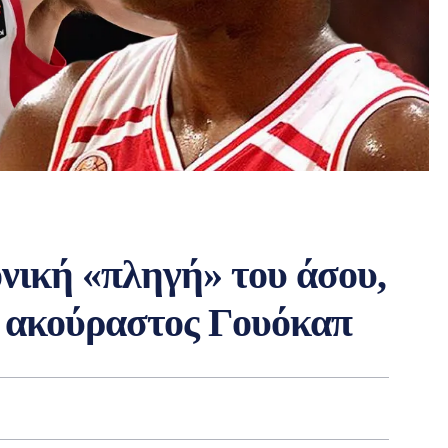
νική «πληγή» του άσου,
 ο ακούραστος Γουόκαπ