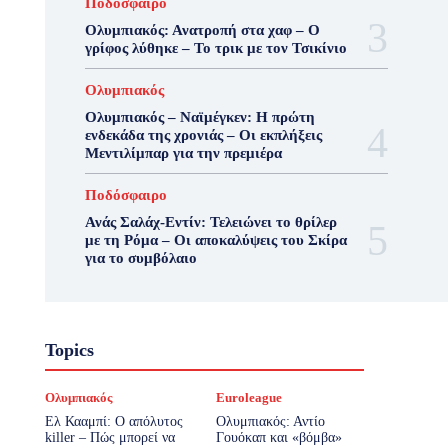
Ποδόσφαιρο
Ολυμπιακός: Ανατροπή στα χαφ – Ο
γρίφος λύθηκε – Το τρικ με τον Τσικίνιο
Ολυμπιακός
Ολυμπιακός – Ναϊμέγκεν: Η πρώτη
ενδεκάδα της χρονιάς – Οι εκπλήξεις
Μεντιλίμπαρ για την πρεμιέρα
Ποδόσφαιρο
Ανάς Σαλάχ-Εντίν: Τελειώνει το θρίλερ
με τη Ρόμα – Οι αποκαλύψεις του Σκίρα
για το συμβόλαιο
Topics
Ολυμπιακός
Euroleague
Ελ Κααμπί: Ο απόλυτος
Ολυμπιακός: Αντίο
killer – Πώς μπορεί να
Γουόκαπ και «βόμβα»