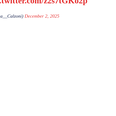
.twitter.com/z2s7tGKo2p
ea__Calzoni)
December 2, 2025