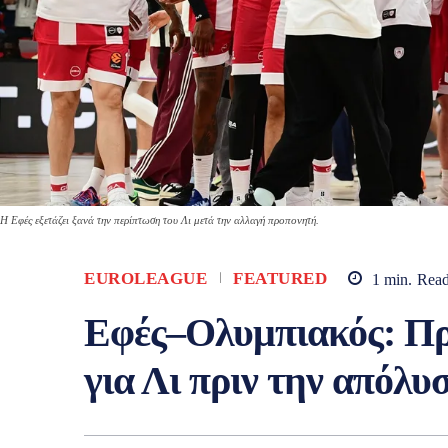
Η Εφές εξετάζει ξανά την περίπτωση του Λι μετά την αλλαγή προπονητή.
EUROLEAGUE
FEATURED
1
min.
Rea
Εφές–Ολυμπιακός: Πρ
για Λι πριν την απόλ