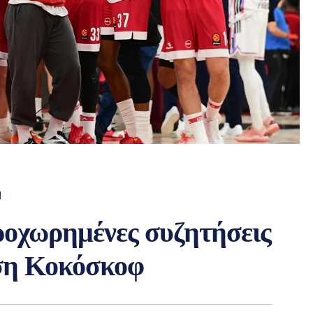
d
οχωρημένες συζητήσεις
υση Κοκόσκοφ