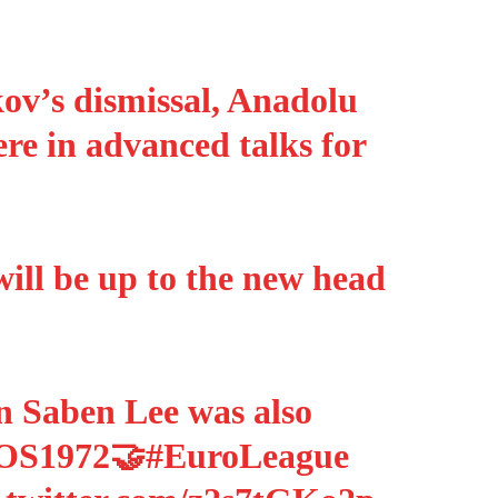
ov’s dismissal, Anadolu
re in advanced talks for
will be up to the new head
in Saben Lee was also
OS1972
🤝
#EuroLeague