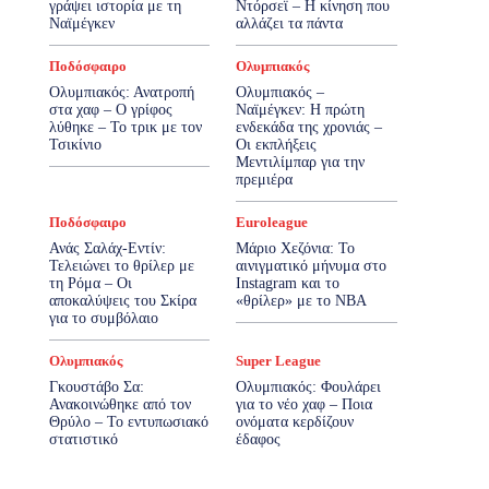
γράψει ιστορία με τη
Ντόρσεϊ – Η κίνηση που
Ναϊμέγκεν
αλλάζει τα πάντα
Ποδόσφαιρο
Ολυμπιακός
Ολυμπιακός: Ανατροπή
Ολυμπιακός –
στα χαφ – Ο γρίφος
Ναϊμέγκεν: Η πρώτη
λύθηκε – Το τρικ με τον
ενδεκάδα της χρονιάς –
Τσικίνιο
Οι εκπλήξεις
Μεντιλίμπαρ για την
πρεμιέρα
Ποδόσφαιρο
Euroleague
Ανάς Σαλάχ-Εντίν:
Μάριο Χεζόνια: Το
Τελειώνει το θρίλερ με
αινιγματικό μήνυμα στο
τη Ρόμα – Οι
Instagram και το
αποκαλύψεις του Σκίρα
«θρίλερ» με το NBA
για το συμβόλαιο
Ολυμπιακός
Super League
Γκουστάβο Σα:
Ολυμπιακός: Φουλάρει
Ανακοινώθηκε από τον
για το νέο χαφ – Ποια
Θρύλο – Το εντυπωσιακό
ονόματα κερδίζουν
στατιστικό
έδαφος