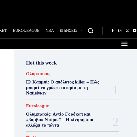
ΚΕΤ
EUROLEAGUE
NBA
ΕΙΔΗΣΕΙΣ
Hot this week
Ολυμπιακός
Ελ Κααμπί: Ο απόλυτος killer – Πώς
μπορεί να γράψει ιστορία με τη
Ναϊμέγκεν
Euroleague
Ολυμπιακός: Αντίο Γουόκαπ και
«βόμβα» Ντόρσεϊ – Η κίνηση που
αλλάζει τα πάντα