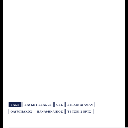
TAGS
BASKET LEAGUE
GBL
ΕΡΓΚΊΝ ΑΤΑΜΆΝ
ΟΛΥΜΠΙΑΚΌΣ
ΠΑΝΑΘΗΝΑΪΚΌΣ
ΤΙ ΤΖΈΙ ΣΟΡΤΣ