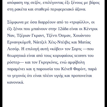
απόφαση της σεζόν, επιλέγοντας έξι ξένους με βάρος
στη ρακέτα και σταθερό περιφερειακό άξονα.
Σύμφωνα με όσα διαρρέουν από το «τριφύλλι», οι
έξι ξένοι που μπαίνουν στην 12άδα είναι οι Κέντρικ
Ναν, Τζέριαν Γκραντ, Τζέντι Όσμαν, Χουάντσο
Ερνανγκόμεθ, Νάιτζελ Χέις-Ντέιβις και Ματίας
Λεσόρ. Η επιλογή αυτή «κόβει» τον Σορτς —που
θεωρητικά είναι από τους κορυφαίους scorers του
ρόστερ— και τον Γκριγκόνις, ενώ αμφίβολη
παραμένει και η παρουσία του Κένεθ Φαρίντ, παρά
το γεγονός ότι είναι πλέον υγιής και προπονείται
κανονικά.