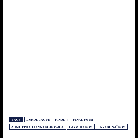
TAGS
EUROLEAGUE
FINAL 4
FINAL FOUR
ΔΗΜΉΤΡΗΣ ΓΙΑΝΝΑΚΌΠΟΥΛΟΣ
ΟΛΥΜΠΙΑΚΌΣ
ΠΑΝΑΘΗΝΑΪΚΌΣ