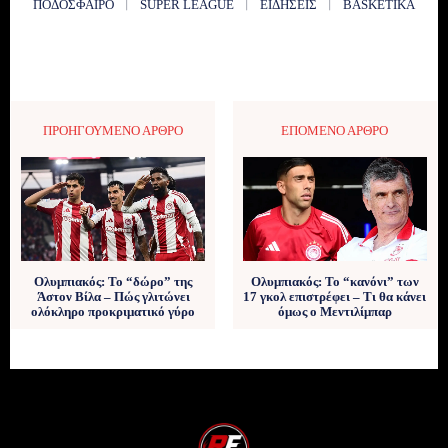
ΠΟΔΌΣΦΑΙΡΟ
SUPER LEAGUE
ΕΙΔΉΣΕΙΣ
BASKETIKA
ΠΡΟΗΓΟΎΜΕΝΟ ΆΡΘΡΟ
ΕΠΌΜΕΝΟ ΆΡΘΡΟ
Ολυμπιακός: Το “δώρο” της
Ολυμπιακός: Το “κανόνι” των
Άστον Βίλα – Πώς γλιτώνει
17 γκολ επιστρέφει – Τι θα κάνει
ολόκληρο προκριματικό γύρο
όμως ο Μεντιλίμπαρ