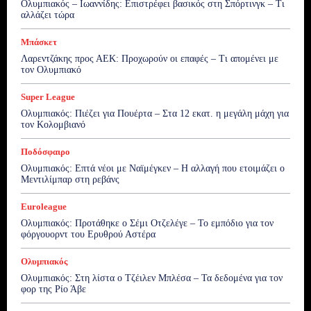
Ολυμπιακός – Ιωαννίδης: Επιστρέφει βασικός στη Σπόρτινγκ – Τι
αλλάζει τώρα
Μπάσκετ
Λαρεντζάκης προς ΑΕΚ: Προχωρούν οι επαφές – Τι απομένει με
τον Ολυμπιακό
Super League
Ολυμπιακός: Πιέζει για Πουέρτα – Στα 12 εκατ. η μεγάλη μάχη για
τον Κολομβιανό
Ποδόσφαιρο
Ολυμπιακός: Επτά νέοι με Ναϊμέγκεν – Η αλλαγή που ετοιμάζει ο
Μεντιλίμπαρ στη ρεβάνς
Euroleague
Ολυμπιακός: Προτάθηκε ο Σέμι Οτζελέγε – Το εμπόδιο για τον
φόργουορντ του Ερυθρού Αστέρα
Ολυμπιακός
Ολυμπιακός: Στη λίστα ο Τζέιλεν Μπλέσα – Τα δεδομένα για τον
φορ της Ρίο Άβε