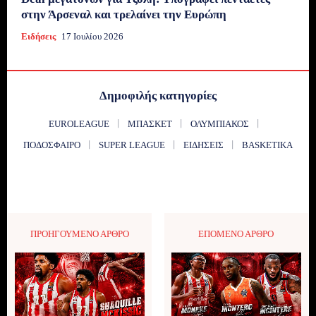
στην Άρσεναλ και τρελαίνει την Ευρώπη
Ειδήσεις
17 Ιουλίου 2026
Δημοφιλής κατηγορίες
EUROLEAGUE
ΜΠΆΣΚΕΤ
ΟΛΥΜΠΙΑΚΌΣ
ΠΟΔΌΣΦΑΙΡΟ
SUPER LEAGUE
ΕΙΔΉΣΕΙΣ
BASKETIKA
ΠΡΟΗΓΟΎΜΕΝΟ ΆΡΘΡΟ
ΕΠΌΜΕΝΟ ΆΡΘΡΟ