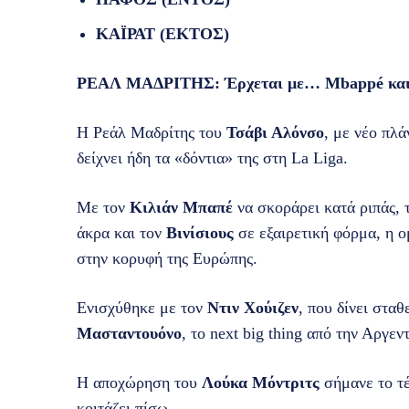
ΚΑΪΡΑΤ (ΕΚΤΟΣ)
ΡΕΑΛ ΜΑΔΡΙΤΗΣ: Έρχεται με… Mbappé και φ
Η Ρεάλ Μαδρίτης του
Τσάβι Αλόνσο
, με νέο πλά
δείχνει ήδη τα «δόντια» της στη La Liga.
Με τον
Κιλιάν Μπαπέ
να σκοράρει κατά ριπάς, 
άκρα και τον
Βινίσιους
σε εξαιρετική φόρμα, η ο
στην κορυφή της Ευρώπης.
Ενισχύθηκε με τον
Ντιν Χούιζεν
, που δίνει στα
Μασταντουόνο
, το next big thing από την Αργεν
Η αποχώρηση του
Λούκα Μόντριτς
σήμανε το τέ
κοιτάζει πίσω…