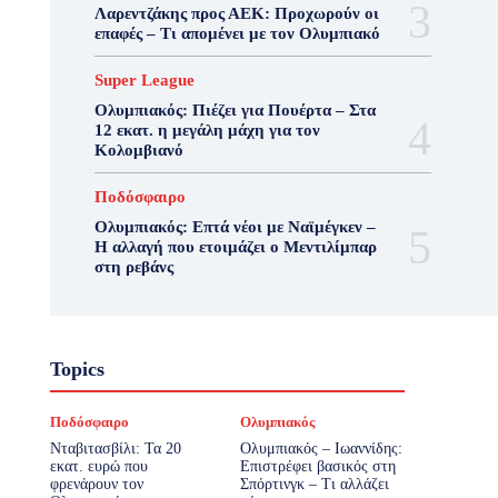
Λαρεντζάκης προς ΑΕΚ: Προχωρούν οι
επαφές – Τι απομένει με τον Ολυμπιακό
Super League
Ολυμπιακός: Πιέζει για Πουέρτα – Στα
12 εκατ. η μεγάλη μάχη για τον
Κολομβιανό
Ποδόσφαιρο
Ολυμπιακός: Επτά νέοι με Ναϊμέγκεν –
Η αλλαγή που ετοιμάζει ο Μεντιλίμπαρ
στη ρεβάνς
Topics
Ποδόσφαιρο
Ολυμπιακός
Νταβιτασβίλι: Τα 20
Ολυμπιακός – Ιωαννίδης:
εκατ. ευρώ που
Επιστρέφει βασικός στη
φρενάρουν τον
Σπόρτινγκ – Τι αλλάζει