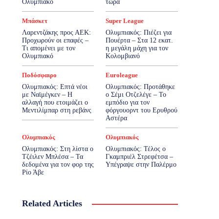
Ολυμπιακό
τώρα
Μπάσκετ
Super League
Λαρεντζάκης προς ΑΕΚ:
Ολυμπιακός: Πιέζει για
Προχωρούν οι επαφές –
Πουέρτα – Στα 12 εκατ.
Τι απομένει με τον
η μεγάλη μάχη για τον
Ολυμπιακό
Κολομβιανό
Ποδόσφαιρο
Euroleague
Ολυμπιακός: Επτά νέοι
Ολυμπιακός: Προτάθηκε
με Ναϊμέγκεν – Η
ο Σέμι Οτζελέγε – Το
αλλαγή που ετοιμάζει ο
εμπόδιο για τον
Μεντιλίμπαρ στη ρεβάνς
φόργουορντ του Ερυθρού
Αστέρα
Ολυμπιακός
Ολυμπιακός
Ολυμπιακός: Στη λίστα ο
Ολυμπιακός: Τέλος ο
Τζέιλεν Μπλέσα – Τα
Γκαμπριέλ Στρεφέτσα –
δεδομένα για τον φορ της
Υπέγραψε στην Παλέρμο
Ρίο Άβε
Related Articles