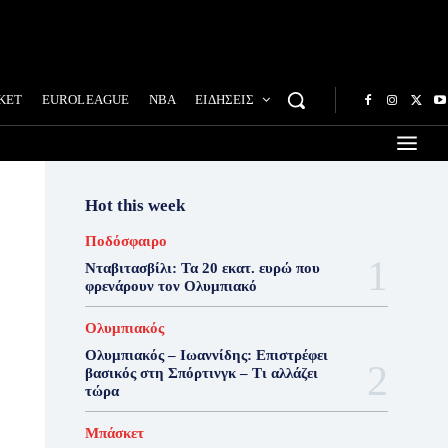
ΚΕΤ
EUROLEAGUE
NBA
ΕΙΔΗΣΕΙΣ
Hot this week
Ποδόσφαιρο
Νταβιτασβίλι: Τα 20 εκατ. ευρώ που
φρενάρουν τον Ολυμπιακό
Ολυμπιακός
Ολυμπιακός – Ιωαννίδης: Επιστρέφει
βασικός στη Σπόρτινγκ – Τι αλλάζει
τώρα
Μπάσκετ