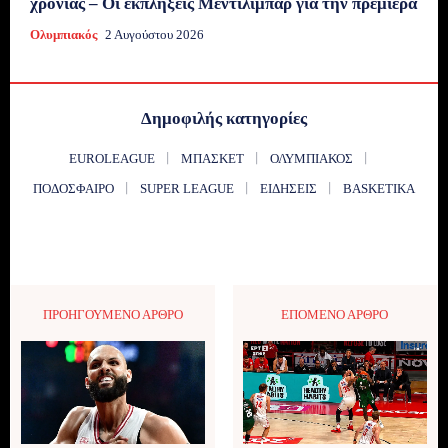
χρονιάς – Οι εκπλήξεις Μεντιλίμπαρ για την πρεμιέρα
Ολυμπιακός
2 Αυγούστου 2026
Δημοφιλής κατηγορίες
EUROLEAGUE
ΜΠΆΣΚΕΤ
ΟΛΥΜΠΙΑΚΌΣ
ΠΟΔΌΣΦΑΙΡΟ
SUPER LEAGUE
ΕΙΔΉΣΕΙΣ
BASKETIKA
ΠΡΟΗΓΟΎΜΕΝΟ ΆΡΘΡΟ
ΕΠΌΜΕΝΟ ΆΡΘΡΟ