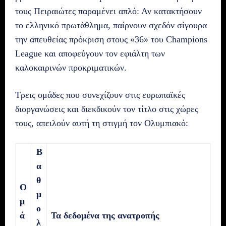
τους Πειραιώτες παραμένει απλό: Αν κατακτήσουν
το ελληνικό πρωτάθλημα, παίρνουν σχεδόν σίγουρα
την απευθείας πρόκριση στους «36» του Champions
League και αποφεύγουν τον εφιάλτη των
καλοκαιρινών προκριματικών.
Τρεις ομάδες που συνεχίζουν στις ευρωπαϊκές
διοργανώσεις και διεκδικούν τον τίτλο στις χώρες
τους, απειλούν αυτή τη στιγμή τον Ολυμπιακό:
Β
α
θ
Ο
μ
μ
ο
ά
Τα δεδομένα της ανατροπής
λ