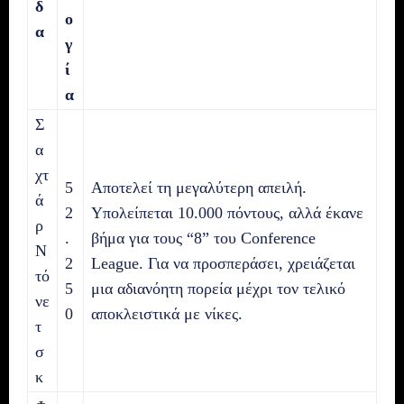
δ
ο
α
γ
ί
α
Σ
α
χτ
5
Αποτελεί τη μεγαλύτερη απειλή.
ά
2
Υπολείπεται 10.000 πόντους, αλλά έκανε
ρ
.
βήμα για τους “8” του Conference
Ν
2
League. Για να προσπεράσει, χρειάζεται
τό
5
μια αδιανόητη πορεία μέχρι τον τελικό
νε
0
αποκλειστικά με νίκες.
τ
σ
κ