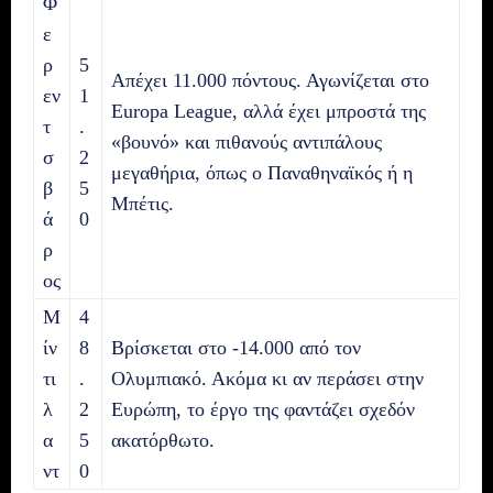
Φ
ε
ρ
5
Απέχει 11.000 πόντους. Αγωνίζεται στο
εν
1
Europa League, αλλά έχει μπροστά της
τ
.
«βουνό» και πιθανούς αντιπάλους
σ
2
μεγαθήρια, όπως ο Παναθηναϊκός ή η
β
5
Μπέτις.
ά
0
ρ
ος
Μ
4
ίν
8
Βρίσκεται στο -14.000 από τον
τι
.
Ολυμπιακό. Ακόμα κι αν περάσει στην
λ
2
Ευρώπη, το έργο της φαντάζει σχεδόν
α
5
ακατόρθωτο.
ντ
0