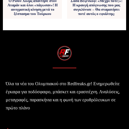
Ο Ρισόν Χολμς απάντησε στον
Σάσα Βεζένκοφ: «Μέχρι πότε;»:
Αταμάν και όλοι «πάγωσαν»! Η
Η κραυγή απόγνωσης που μας
αινιγματική κίνηση μετά το
συγκλόνισε – Θα σταματήσει
ξέσπασμα του Τούρκου
ποτέ αυτός ο εφιάλτης;
Όλα τα νέα του Ολυμπιακού στο Redfreaks.gr! Ενημερωθείτε
έγκαιρα για ποδόσφαιρο, μπάσκετ και ερασιτέχνη. Αναλύσεις,
μεταγραφές, παρασκήνια και η φωνή των ερυθρόλευκων σε
πρώτο πλάνο