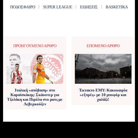
ΠΟΔΌΣΦΑΙΡΟ
SUPER LEAGUE
ΕΙΔΉΣΕΙΣ
BASKETIKA
ΠΡΟΗΓΟΎΜΕΝΟ ΆΡΘΡΟ
ΕΠΌΜΕΝΟ ΆΡΘΡΟ
Ιταλική «απόβαση» στο
Έκτακτο ΕΜΥ: Κακοκαιρία
Καραϊσκάκης: Σκάουτερ για
«εξπρές» με 10 μποφόρ και
Τζολάκη και Πιρόλα στο ματς με
χαλάζι!
Λεβερκούζεν