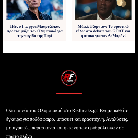
Πώς ο Γιώργος Μπαρτζώκας
Μάικλ Τζόρνταν: Το οριστικό
προετοιμάζει τον Ολυμπιακό για
τέλος στο debate του GOAT και
την παγίδα της Παρί
η ατάκα για τον ΛεΜπρόν!
Όλα τα νέα του Ολυμπιακού στο Redfreaks.gr! Ενημερωθείτε
έγκαιρα για ποδόσφαιρο, μπάσκετ και ερασιτέχνη. Αναλύσεις,
μεταγραφές, παρασκήνια και η φωνή των ερυθρόλευκων σε
πρώτο πλάνο