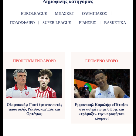
Δημοφιλής κατηγορίες
EUROLEAGUE
ΜΠΆΣΚΕΤ
ΟΛΥΜΠΙΑΚΌΣ
ΠΟΔΌΣΦΑΙΡΟ
SUPER LEAGUE
ΕΙΔΉΣΕΙΣ
BASKETIKA
ΠΡΟΗΓΟΎΜΕΝΟ ΆΡΘΡΟ
ΕΠΌΜΕΝΟ ΆΡΘΡΟ
Ολυμπιακός: Γιατί έμειναν εκτός
Εμμανουήλ Καραλής: «Πέταξε»
αποστολής Ρέτσος και Έσε και
στο ασημένιο με 6,05μ. και
Ορτέγκα;
«τρόμαξε» την κορυφή του
κόσμου!