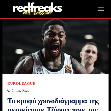
EUROLEAGUE
1
min.
Read
Το κρυφό χρονοδιάγραμμα της
μετακίνησης Τζόουνς προς τον