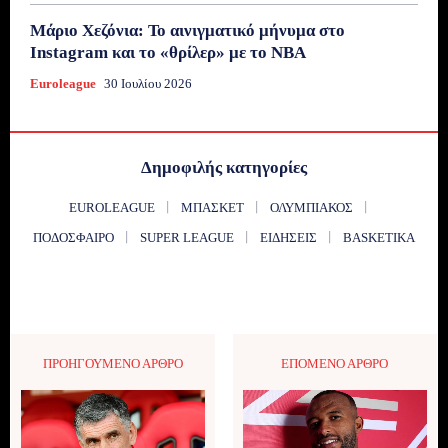
Μάριο Χεζόνια: Το αινιγματικό μήνυμα στο
Instagram και το «θρίλερ» με το NBA
Euroleague
30 Ιουλίου 2026
Δημοφιλής κατηγορίες
EUROLEAGUE
ΜΠΆΣΚΕΤ
ΟΛΥΜΠΙΑΚΌΣ
ΠΟΔΌΣΦΑΙΡΟ
SUPER LEAGUE
ΕΙΔΉΣΕΙΣ
BASKETIKA
ΠΡΟΗΓΟΎΜΕΝΟ ΆΡΘΡΟ
ΕΠΌΜΕΝΟ ΆΡΘΡΟ