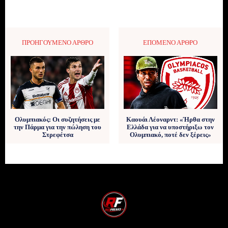
ΠΡΟΗΓΟΎΜΕΝΟ ΆΡΘΡΟ
ΕΠΌΜΕΝΟ ΆΡΘΡΟ
Ολυμπιακός: Οι συζητήσεις με
Καουάι Λέοναρντ: «Ήρθα στην
την Πάρμα για την πώληση του
Ελλάδα για να υποστήριξω τον
Στρεφέτσα
Ολυμπιακό, ποτέ δεν ξέρεις»