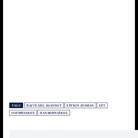
TAGS
ΒΑΓΓΈΛΗΣ ΙΩΆΝΝΟΥ
ΕΡΓΚΊΝ ΑΤΑΜΆΝ
ΕΡΤ
ΟΛΥΜΠΙΑΚΌΣ
ΠΑΝΑΘΗΝΑΪΚΌΣ