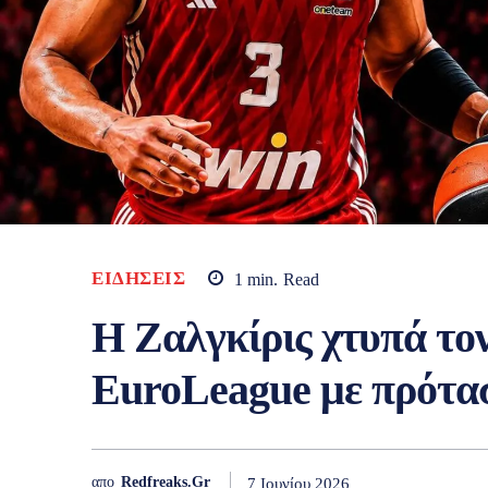
ΕΙΔΉΣΕΙΣ
1
min.
Read
Η Ζαλγκίρις χτυπά το
EuroLeague με πρότασ
απο
Redfreaks.gr
7 Ιουνίου 2026