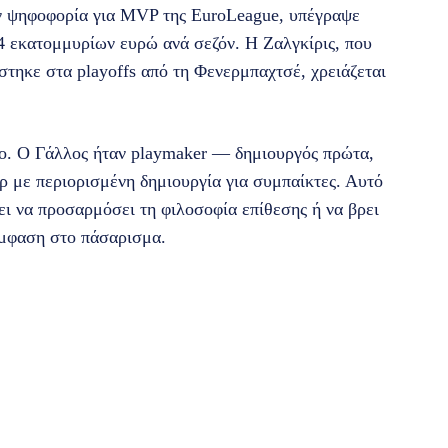
ην ψηφοφορία για MVP της EuroLeague, υπέγραψε
 εκατομμυρίων ευρώ ανά σεζόν. Η Ζαλγκίρις, που
στηκε στα playoffs από τη Φενερμπαχτσέ, χρειάζεται
κο. Ο Γάλλος ήταν playmaker — δημιουργός πρώτα,
ρ με περιορισμένη δημιουργία για συμπαίκτες. Αυτό
ει να προσαρμόσει τη φιλοσοφία επίθεσης ή να βρει
έμφαση στο πάσαρισμα.