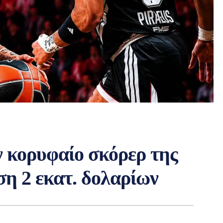
ν κορυφαίο σκόρερ της
η 2 εκατ. δολαρίων