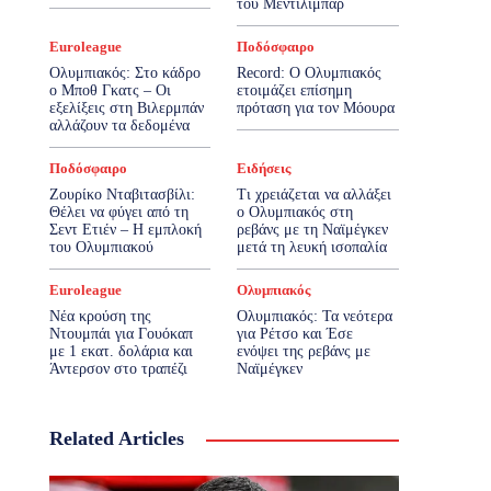
του Μεντιλίμπαρ
Euroleague
Ποδόσφαιρο
Ολυμπιακός: Στο κάδρο
Record: Ο Ολυμπιακός
ο Μποθ Γκατς – Οι
ετοιμάζει επίσημη
εξελίξεις στη Βιλερμπάν
πρόταση για τον Μόουρα
αλλάζουν τα δεδομένα
Ποδόσφαιρο
Ειδήσεις
Ζουρίκο Νταβιτασβίλι:
Τι χρειάζεται να αλλάξει
Θέλει να φύγει από τη
ο Ολυμπιακός στη
Σεντ Ετιέν – Η εμπλοκή
ρεβάνς με τη Ναϊμέγκεν
του Ολυμπιακού
μετά τη λευκή ισοπαλία
Euroleague
Ολυμπιακός
Νέα κρούση της
Ολυμπιακός: Τα νεότερα
Ντουμπάι για Γουόκαπ
για Ρέτσο και Έσε
με 1 εκατ. δολάρια και
ενόψει της ρεβάνς με
Άντερσον στο τραπέζι
Ναϊμέγκεν
Related Articles