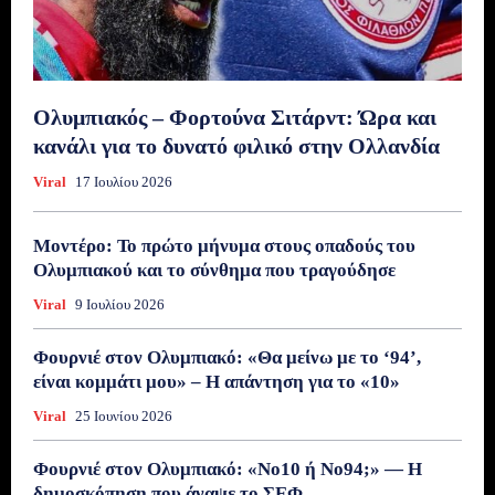
Ολυμπιακός – Φορτούνα Σιτάρντ: Ώρα και
κανάλι για το δυνατό φιλικό στην Ολλανδία
Viral
17 Ιουλίου 2026
Μοντέρο: Το πρώτο μήνυμα στους οπαδούς του
Ολυμπιακού και το σύνθημα που τραγούδησε
Viral
9 Ιουλίου 2026
Φουρνιέ στον Ολυμπιακό: «Θα μείνω με το ‘94’,
είναι κομμάτι μου» – Η απάντηση για το «10»
Viral
25 Ιουνίου 2026
Φουρνιέ στον Ολυμπιακό: «Νο10 ή Νο94;» — Η
δημοσκόπηση που άναψε το ΣΕΦ