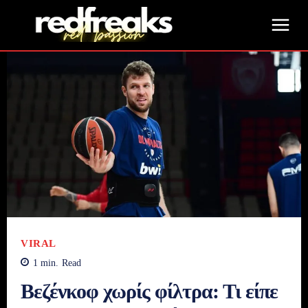
VIRAL
1
min.
Read
Βεζένκοφ χωρίς φίλτρα: Τι είπε