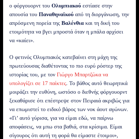
ο φόργουορντ του
Ολυμπιακού
εστίασε στην
απουσία του
Παναθηναϊκού
από τη διοργάνωση, την
απρόσμενη πορεία της
Βαλένθια
και τη δική του
ετοιμότητα να βγει μπροστά όταν η μπάλα αρχίσει
να «καίει».
Ο φετινός Ολυμπιακός κατεβαίνει στη μάχη της
πρωτεύουσας διαθέτοντας το πιο ευρύ ρόστερ της
ιστορίας του, με τον
Γιώργο Μπαρτζώκα να
υπολογίζει σε 17 παίκτες
. Το βάθος αυτό θεωρητικά
μοιράζει την ευθύνη, ωστόσο ο διεθνής φόργουορντ
ξεκαθάρισε ότι επέστρεψε στον Πειραιά ακριβώς για
να επωμιστεί το ειδικό βάρος των νοκ άουτ αγώνων.
«Γι’ αυτό γύρισα, για να είμαι εδώ, να παίρνω
αποφάσεις, να μπω στα βαθιά, στα κρίσιμα. Είμαι
σίγουρος ότι αυτή τη φορά θα είμαστε έτοιμοι»,