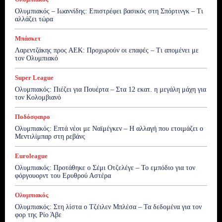
Ολυμπιακός – Ιωαννίδης: Επιστρέφει βασικός στη Σπόρτινγκ – Τι
αλλάζει τώρα
Μπάσκετ
Λαρεντζάκης προς ΑΕΚ: Προχωρούν οι επαφές – Τι απομένει με
τον Ολυμπιακό
Super League
Ολυμπιακός: Πιέζει για Πουέρτα – Στα 12 εκατ. η μεγάλη μάχη για
τον Κολομβιανό
Ποδόσφαιρο
Ολυμπιακός: Επτά νέοι με Ναϊμέγκεν – Η αλλαγή που ετοιμάζει ο
Μεντιλίμπαρ στη ρεβάνς
Euroleague
Ολυμπιακός: Προτάθηκε ο Σέμι Οτζελέγε – Το εμπόδιο για τον
φόργουορντ του Ερυθρού Αστέρα
Ολυμπιακός
Ολυμπιακός: Στη λίστα ο Τζέιλεν Μπλέσα – Τα δεδομένα για τον
φορ της Ρίο Άβε