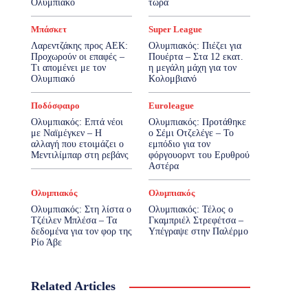
Ολυμπιακό
τώρα
Μπάσκετ
Super League
Λαρεντζάκης προς ΑΕΚ:
Ολυμπιακός: Πιέζει για
Προχωρούν οι επαφές –
Πουέρτα – Στα 12 εκατ.
Τι απομένει με τον
η μεγάλη μάχη για τον
Ολυμπιακό
Κολομβιανό
Ποδόσφαιρο
Euroleague
Ολυμπιακός: Επτά νέοι
Ολυμπιακός: Προτάθηκε
με Ναϊμέγκεν – Η
ο Σέμι Οτζελέγε – Το
αλλαγή που ετοιμάζει ο
εμπόδιο για τον
Μεντιλίμπαρ στη ρεβάνς
φόργουορντ του Ερυθρού
Αστέρα
Ολυμπιακός
Ολυμπιακός
Ολυμπιακός: Στη λίστα ο
Ολυμπιακός: Τέλος ο
Τζέιλεν Μπλέσα – Τα
Γκαμπριέλ Στρεφέτσα –
δεδομένα για τον φορ της
Υπέγραψε στην Παλέρμο
Ρίο Άβε
Related Articles