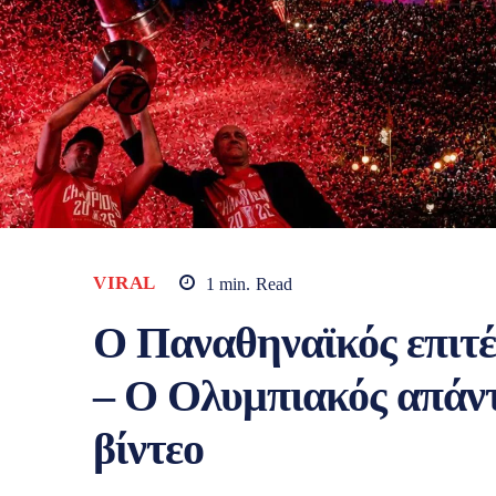
VIRAL
1
min.
Read
O Παναθηναϊκός επιτ
– Ο Ολυμπιακός απάντ
βίντεο