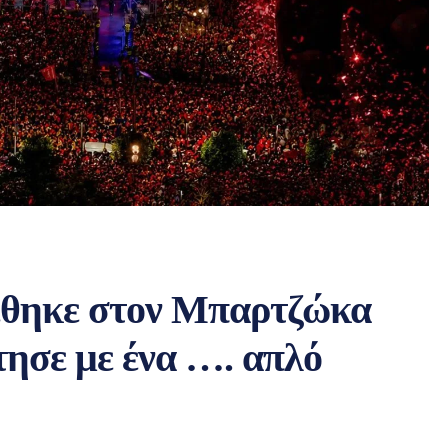
έθηκε στον Μπαρτζώκα
ησε με ένα …. απλό