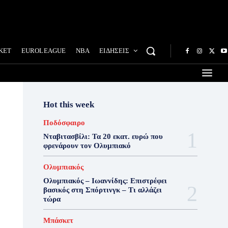
ΚΕΤ
EUROLEAGUE
NBA
ΕΙΔΗΣΕΙΣ
Hot this week
Ποδόσφαιρο
Νταβιτασβίλι: Τα 20 εκατ. ευρώ που
φρενάρουν τον Ολυμπιακό
Ολυμπιακός
Ολυμπιακός – Ιωαννίδης: Επιστρέφει
βασικός στη Σπόρτινγκ – Τι αλλάζει
τώρα
Μπάσκετ