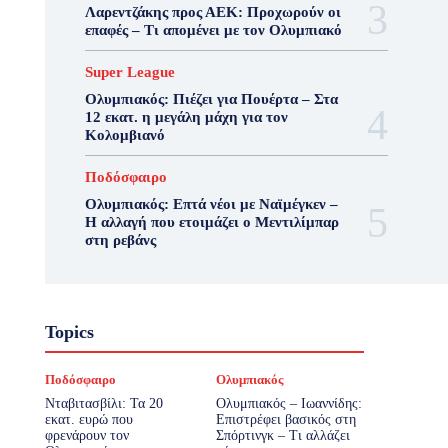
Λαρεντζάκης προς ΑΕΚ: Προχωρούν οι
επαφές – Τι απομένει με τον Ολυμπιακό
Super League
Ολυμπιακός: Πιέζει για Πουέρτα – Στα
12 εκατ. η μεγάλη μάχη για τον
Κολομβιανό
Ποδόσφαιρο
Ολυμπιακός: Επτά νέοι με Ναϊμέγκεν –
Η αλλαγή που ετοιμάζει ο Μεντιλίμπαρ
στη ρεβάνς
Topics
Ποδόσφαιρο
Ολυμπιακός
Νταβιτασβίλι: Τα 20
Ολυμπιακός – Ιωαννίδης:
εκατ. ευρώ που
Επιστρέφει βασικός στη
φρενάρουν τον
Σπόρτινγκ – Τι αλλάζει